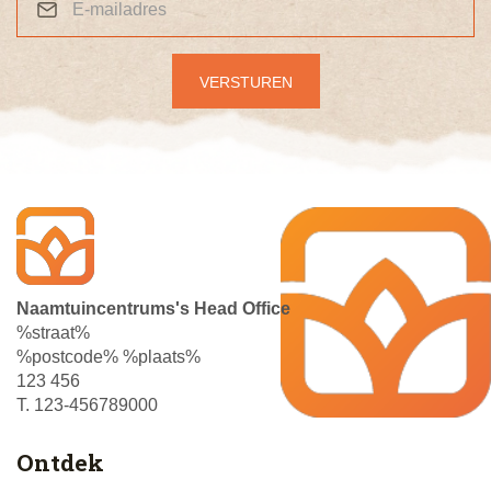
Naamtuincentrums's Head Office
%straat%
%postcode% %plaats%
123 456
T. 123-456789000
Ontdek