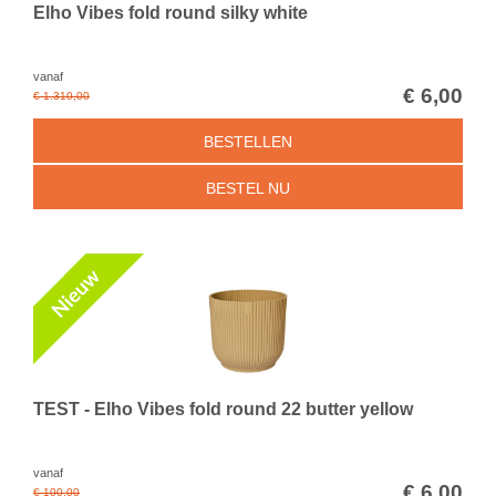
Elho Vibes fold round silky white
vanaf
€
6
,
00
€
1.310
,
00
BESTELLEN
BESTEL NU
TEST - Elho Vibes fold round 22 butter yellow
vanaf
€
6
,
00
€
100
,
00