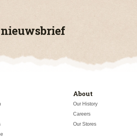
 nieuwsbrief
About
n
Our History
Careers
s
Our Stores
ge