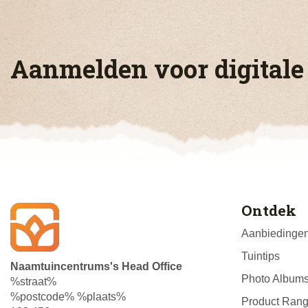
Aanmelden voor digitale
Ontdek
Aanbiedinge
Tuintips
Naamtuincentrums's Head Office
Photo Album
%straat%
%postcode% %plaats%
Product Ran