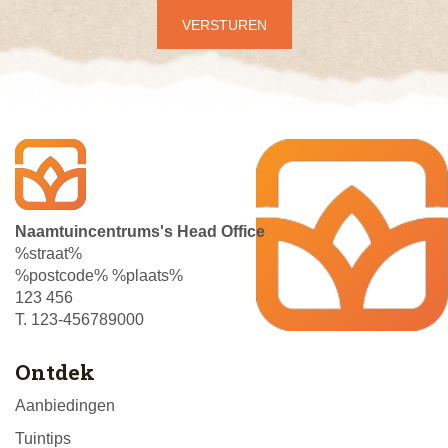
Naamtuincentrums's Head Office
%straat%
%postcode% %plaats%
123 456
T. 123-456789000
Ontdek
Aanbiedingen
Tuintips