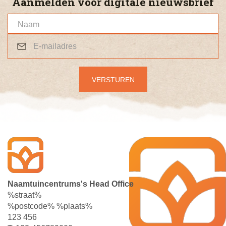
Aanmelden voor digitale nieuwsbrief
Naamtuincentrums's Head Office
%straat%
%postcode% %plaats%
123 456